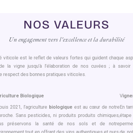
NOS VALEURS
Un engagement vers l'excellence et la durabilité
é viticole est le reflet de valeurs fortes qui guident chaque asp
de la vigne jusqu’à l’élaboration de nos cuvées ; à savoir
le respect des bonnes pratiques viticoles.
riculture Biologique
V
igne
uis 2021, l’agriculture
biologique
est au cœur de notre
En ta
roche. Sans pesticides, ni produits produits chimiques,
étape 
us préservons la santé de nos sols et de notre
permet
ironnement tout en offrant des vins authentiques et purs,
de not