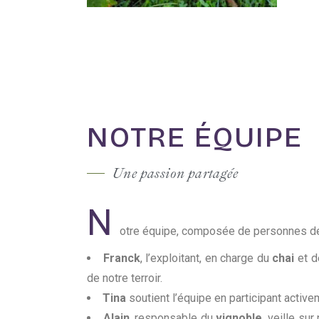
NOTRE ÉQUIPE
Une passion partagée
N
otre équipe, composée de personnes dévo
Franck
, l’exploitant, en charge du
chai
et d
de notre terroir.
Tina
soutient l’équipe en participant activ
Alain
, responsable du
vignoble
, veille su