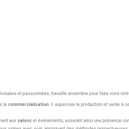
uées et passionnées, travaille ensemble pour faire vivre notre
e la
commercialisation
. Il supervise la production et veille à
ement aux
salons
et événements, assurant ainsi une présence con
r nos vignes avec soin, appliquant des méthodes respectueuses p