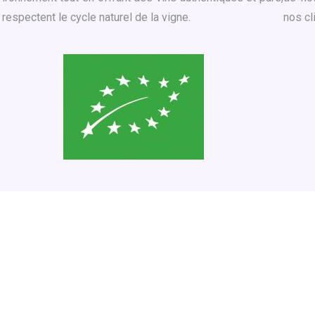
 respectent le cycle naturel de la vigne.
nos cl