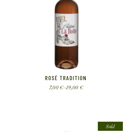
ROSÉ TRADITION
7,00
€
–
19,00
€
Sold